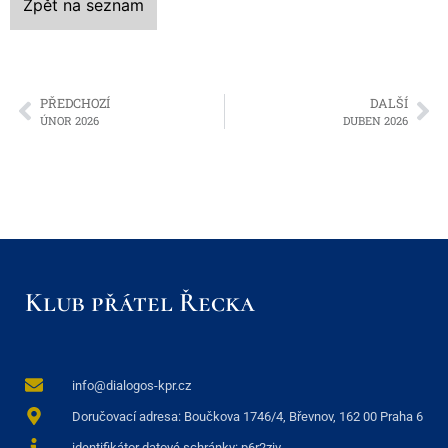
Zpět na seznam
PŘEDCHOZÍ
DALŠÍ
ÚNOR 2026
DUBEN 2026
Klub přátel Řecka
info@dialogos-kpr.cz
Doručovací adresa: Boučkova 1746/4, Břevnov, 162 00 Praha 6
identifikátor datové schránky: p6r2ziv