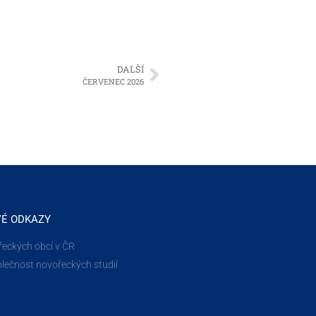
DALŠÍ
ČERVENEC 2026
VÉ ODKAZY
řeckých obcí v ČR
lečnost novořeckých studií