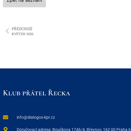
PŘEDCHOZÍ
KVĚTEN 2026
Klub přátel Řecka
info@dialogos-kpr.cz
Doručovací adresa: Boučkova 1746/4, Břevnov, 162 00 Praha 6