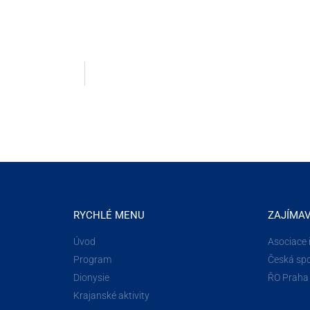
RYCHLÉ MENU
ZAJÍMA
Úvod
Asociace 
Program
Česká spo
Dionysie
ŘO Praha
Krajanské aktivity