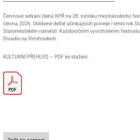
Červnové setkání členů KPŘ na 28. ročníku mezinárodního festi
června 2026. Oblíbené defilé účinkujících povede i tento rok 
Staroměstském náměstí. Každoročním vyvrcholením festivalu je 
Divadla na Vinohradech.
KULTURNÍ PŘEHLED – PDF ke stažení:
Zpět na seznam