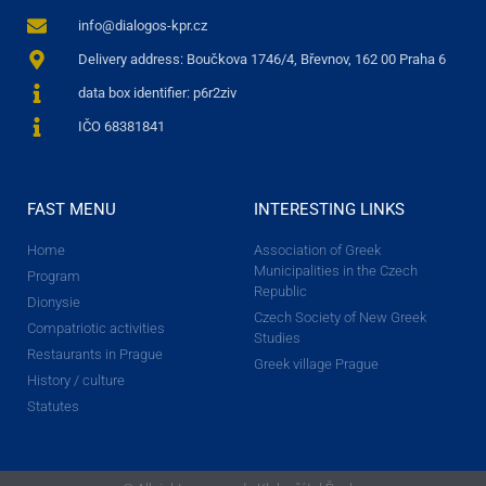
info@dialogos-kpr.cz
Delivery address: Boučkova 1746/4, Břevnov, 162 00 Praha 6
data box identifier: p6r2ziv
IČO 68381841
FAST MENU
INTERESTING LINKS
Home
Association of Greek
Municipalities in the Czech
Program
Republic
Dionysie
Czech Society of New Greek
Compatriotic activities
Studies
Restaurants in Prague
Greek village Prague
History / culture
Statutes