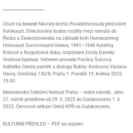
Účast na besedě Návraty domů: Poválečné osudy přeživších
holokaust. Diskutovány budou rozdíly mezi návraty do
Řecka a Československa na základě knih Homecoming:
Holocaust Survivorsand Greece, 1941–1946 Kateřiny
Králové a Rozpolcená doba, rozptýlené životy Daniely
Grollové-Spenser. Večerem provede Pavlína Šulcová,
ředitelka Centra paměti a dialogu Bubny. Knihovna Václava
Havla, Voršilská 130/8, Praha 1. Pondělí 19. května 2025,
19.00.
Mezinárodní folklórní festival Praha – srdce národů. Jeho
27. ročník proběhne od 29. 5. 2025 do Galakoncertu 1. 6.
2025. Červnové setkání členů KPŘ na Galakoncertu.
KULTURNÍ PŘEHLED – PDF ke stažení: