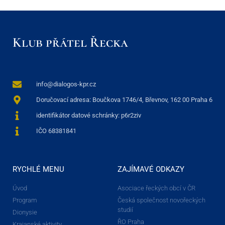
Klub přátel Řecka
info@dialogos-kpr.cz
Doručovací adresa: Boučkova 1746/4, Břevnov, 162 00 Praha 6
identifikátor datové schránky: p6r2ziv
IČO 68381841
RYCHLÉ MENU
ZAJÍMAVÉ ODKAZY
Úvod
Asociace řeckých obcí v ČR
Program
Česká společnost novořeckých
studií
Dionysie
ŘO Praha
Krajanské aktivity