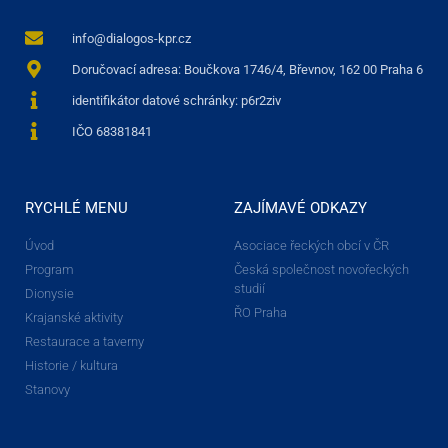
info@dialogos-kpr.cz
Doručovací adresa: Boučkova 1746/4, Břevnov, 162 00 Praha 6
identifikátor datové schránky: p6r2ziv
IČO 68381841
RYCHLÉ MENU
ZAJÍMAVÉ ODKAZY
Úvod
Asociace řeckých obcí v ČR
Program
Česká společnost novořeckých
studií
Dionysie
ŘO Praha
Krajanské aktivity
Restaurace a taverny
Historie / kultura
Stanovy