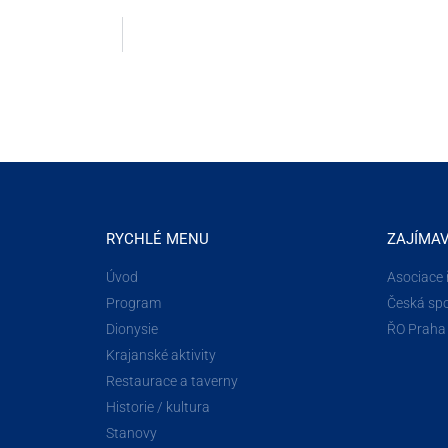
RYCHLÉ MENU
ZAJÍMA
Úvod
Asociace 
Program
Česká spo
Dionysie
ŘO Praha
Krajanské aktivity
Restaurace a taverny
Historie / kultura
Stanovy