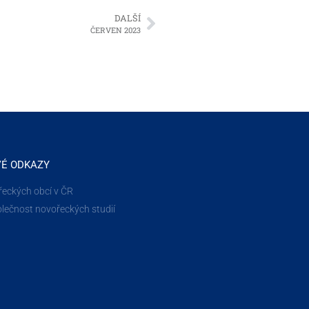
DALŠÍ
ČERVEN 2023
VÉ ODKAZY
řeckých obcí v ČR
lečnost novořeckých studií