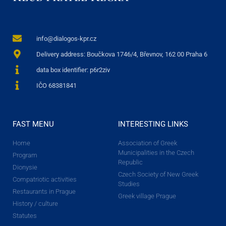
info@dialogos-kpr.cz
Delivery address: Boučkova 1746/4, Břevnov, 162 00 Praha 6
data box identifier: p6r2ziv
IČO 68381841
FAST MENU
INTERESTING LINKS
Home
Association of Greek
Municipalities in the Czech
Program
Republic
Dionysie
Czech Society of New Greek
Compatriotic activities
Studies
Restaurants in Prague
Greek village Prague
History / culture
Statutes