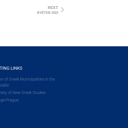
NEXT
KVĚTEN 2023
TING LINKS
n of Greek Municipalities in the
ublic
iety of New Greek Studies
lage Prague