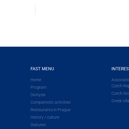
FAST MENU
INTERES
Home
Associatio
Czech Rep
Program
Czech Soc
Dionysie
Greek vil
Compatriotic activities
Restaurants in Prague
History / culture
Statutes