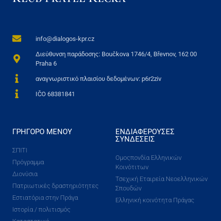
info@dialogos-kpr.cz
Διεύθυνση παράδοσης: Boučkova 1746/4, Břevnov, 162 00
Praha 6
αναγνωριστικό πλαισίου δεδομένων: p6r2ziv
IČO 68381841
ΓΡΉΓΟΡΟ ΜΕΝΟΎ
ΕΝΔΙΑΦΈΡΟΥΣΕΣ
ΣΥΝΔΈΣΕΙΣ
ΣΠΙΤΙ
Ομοςπονδία Ελληνικών
Πρόγραμμα
Κοινότιτων
Διονύσια
Τσεχική Εταιρεία Νεοελληνικών
Πατριωτικές δραστηριότητες
Σπουδών
Εστιατόρια στην Πράγα
Ελληνική κοινότητα Πράγας
Ιστορία / πολιτισμός