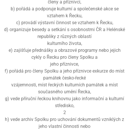
členy a příznivci,
b) pořádá a podporuje kulturní a společenské akce se
vztahem k Řecku,
c) provádí výstavní činnost se vztahem k Řecku,
d) organizuje besedy a setkání s osobnostmi ČR a Helénské
republiky z různých oblastí
kulturního života,
e) zajišťuje přednášky a obrazové programy nebo jejich
cykly o Řecku pro členy Spolku a
jeho příznivce,
f) pořádá pro členy Spolku a jeho příznivce exkurze do míst
památek česko-řecké
vzájemnosti, míst řeckých kulturních památek a míst
současného umění Řecka,
g) vede příruční řeckou knihovnu jako informační a kulturní
středisko,
2
h) vede archiv Spolku pro uchování dokumentů vzniklých z
jeho vlastní činnosti nebo