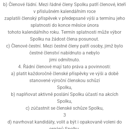
b) Členové řádní. Mezi řádné členy Spolku patří členové, kteří
v příslušném kalendářním roce
zaplatili členský příspěvek v předepsané výši a termínu jeho
splatnosti do konce měsíce února
tohoto kalendářního roku. Termín splatnosti může výbor
Spolku na žádost člena posunout.
c) Členové čestní. Mezi čestné členy patří osoby, jimž bylo
čestné členství nabídnuto a nebylo
jimi odmítnuto.
4. Řádní členové mají tato práva a povinnosti:
a) platit každoročně členské příspěvky ve výši a době
stanovené výroční členskou schůzí
Spolku,
b) naplňovat aktivně poslání Spolku účastí na akcích
Spolku,
c) zúčastnit se členské schůze Spolku,
3
d) navrhovat kandidáty, volit a být i opakovaně voleni do
orgánů Spolku,