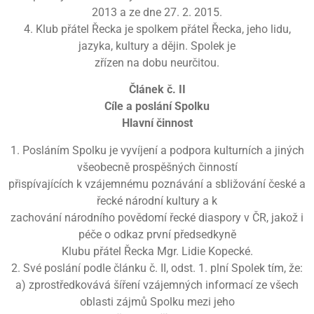
2013 a ze dne 27. 2. 2015.
4. Klub přátel Řecka je spolkem přátel Řecka, jeho lidu,
jazyka, kultury a dějin. Spolek je
zřízen na dobu neurčitou.
Článek č. II
Cíle a poslání Spolku
Hlavní činnost
1. Posláním Spolku je vyvíjení a podpora kulturních a jiných
všeobecně prospěšných činností
přispívajících k vzájemnému poznávání a sbližování české a
řecké národní kultury a k
zachování národního povědomí řecké diaspory v ČR, jakož i
péče o odkaz první předsedkyně
Klubu přátel Řecka Mgr. Lidie Kopecké.
2. Své poslání podle článku č. II, odst. 1. plní Spolek tím, že:
a) zprostředkovává šíření vzájemných informací ze všech
oblasti zájmů Spolku mezi jeho