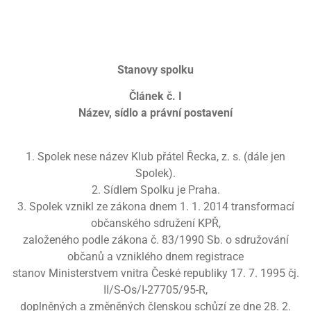
Stanovy spolku
Článek č. I
Název, sídlo a právní postavení
1. Spolek nese název Klub přátel Řecka, z. s. (dále jen
Spolek).
2. Sídlem Spolku je Praha.
3. Spolek vznikl ze zákona dnem 1. 1. 2014 transformací
občanského sdružení KPŘ,
založeného podle zákona č. 83/1990 Sb. o sdružování
občanů a vzniklého dnem registrace
stanov Ministerstvem vnitra České republiky 17. 7. 1995 čj.
II/S-Os/I-27705/95-R,
doplněných a změněných členskou schůzí ze dne 28. 2.