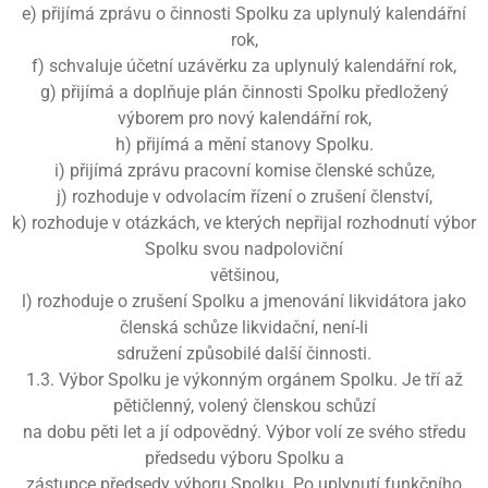
e) přijímá zprávu o činnosti Spolku za uplynulý kalendářní
rok,
f) schvaluje účetní uzávěrku za uplynulý kalendářní rok,
g) přijímá a doplňuje plán činnosti Spolku předložený
výborem pro nový kalendářní rok,
h) přijímá a mění stanovy Spolku.
i) přijímá zprávu pracovní komise členské schůze,
j) rozhoduje v odvolacím řízení o zrušení členství,
k) rozhoduje v otázkách, ve kterých nepřijal rozhodnutí výbor
Spolku svou nadpoloviční
většinou,
l) rozhoduje o zrušení Spolku a jmenování likvidátora jako
členská schůze likvidační, není-li
sdružení způsobilé další činnosti.
1.3. Výbor Spolku je výkonným orgánem Spolku. Je tří až
pětičlenný, volený členskou schůzí
na dobu pěti let a jí odpovědný. Výbor volí ze svého středu
předsedu výboru Spolku a
zástupce předsedy výboru Spolku. Po uplynutí funkčního