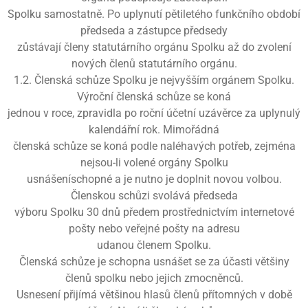
Spolku samostatně. Po uplynutí pětiletého funkčního období
předseda a zástupce předsedy
zůstávají členy statutárního orgánu Spolku až do zvolení
nových členů statutárního orgánu.
1.2. Členská schůze Spolku je nejvyšším orgánem Spolku.
Výroční členská schůze se koná
jednou v roce, zpravidla po roční účetní uzávěrce za uplynulý
kalendářní rok. Mimořádná
členská schůze se koná podle naléhavých potřeb, zejména
nejsou-li volené orgány Spolku
usnášeníschopné a je nutno je doplnit novou volbou.
Členskou schůzi svolává předseda
výboru Spolku 30 dnů předem prostřednictvím internetové
pošty nebo veřejné pošty na adresu
udanou členem Spolku.
Členská schůze je schopna usnášet se za účasti většiny
členů spolku nebo jejich zmocněnců.
Usnesení přijímá většinou hlasů členů přítomných v době