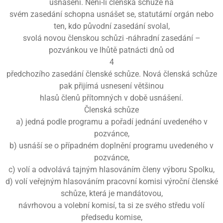
usnášení. Není-li členská schůze na
svém zasedání schopna usnášet se, statutární orgán nebo
ten, kdo původní zasedání svolal,
svolá novou členskou schůzi -náhradní zasedání –
pozvánkou ve lhůtě patnácti dnů od
4
předchozího zasedání členské schůze. Nová členská schůze
pak přijímá usnesení většinou
hlasů členů přítomných v době usnášení.
Členská schůze
a) jedná podle programu a pořadí jednání uvedeného v
pozvánce,
b) usnáší se o případném doplnění programu uvedeného v
pozvánce,
c) volí a odvolává tajným hlasováním členy výboru Spolku,
d) volí veřejným hlasováním pracovní komisi výroční členské
schůze, která je mandátovou,
návrhovou a volební komisí, ta si ze svého středu volí
předsedu komise,