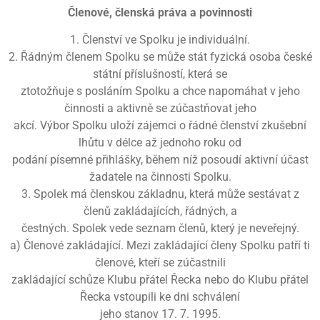
Členové, členská práva a povinnosti
1. Členství ve Spolku je individuální.
2. Řádným členem Spolku se může stát fyzická osoba české
státní příslušností, která se
ztotožňuje s posláním Spolku a chce napomáhat v jeho
činnosti a aktivně se zúčastňovat jeho
akcí. Výbor Spolku uloží zájemci o řádné členství zkušební
lhůtu v délce až jednoho roku od
podání písemné přihlášky, během níž posoudí aktivní účast
žadatele na činnosti Spolku.
3. Spolek má členskou základnu, která může sestávat z
členů zakládajících, řádných, a
čestných. Spolek vede seznam členů, který je neveřejný.
a) Členové zakládající. Mezi zakládající členy Spolku patří ti
členové, kteří se zúčastnili
zakládající schůze Klubu přátel Řecka nebo do Klubu přátel
Řecka vstoupili ke dni schválení
jeho stanov 17. 7. 1995.