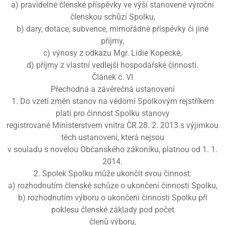
a) pravidelné členské příspěvky ve výši stanovené výroční
členskou schůzí Spolku,
b) dary, dotace, subvence, mimořádné příspěvky či jiné
příjmy,
c) výnosy z odkazu Mgr. Lidie Kopecké,
d) příjmy z vlastní vedlejší hospodářské činnosti.
Článek č. VI
Přechodná a závěrečná ustanovení
1. Do vzetí změn stanov na vědomí Spolkovým rejstříkem
platí pro činnost Spolku stanovy
registrované Ministerstvem vnitra ČR 28. 2. 2013 s výjimkou
těch ustanovení, která nejsou
v souladu s novelou Občanského zákoníku, platnou od 1. 1.
2014.
2. Spolek Spolku může ukončit svou činnost:
a) rozhodnutím členské schůze o ukončení činnosti Spolku,
b) rozhodnutím výboru o ukončení činnosti Spolku při
poklesu členské základy pod počet
členů výboru,