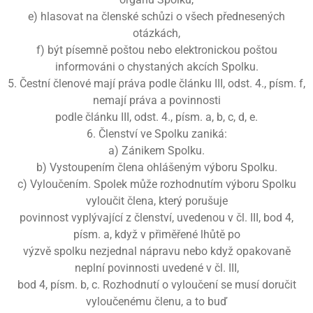
e) hlasovat na členské schůzi o všech přednesených
otázkách,
f) být písemně poštou nebo elektronickou poštou
informováni o chystaných akcích Spolku.
5. Čestní členové mají práva podle článku III, odst. 4., písm. f,
nemají práva a povinnosti
podle článku III, odst. 4., písm. a, b, c, d, e.
6. Členství ve Spolku zaniká:
a) Zánikem Spolku.
b) Vystoupením člena ohlášeným výboru Spolku.
c) Vyloučením. Spolek může rozhodnutím výboru Spolku
vyloučit člena, který porušuje
povinnost vyplývající z členství, uvedenou v čl. III, bod 4,
písm. a, když v přiměřené lhůtě po
výzvě spolku nezjednal nápravu nebo když opakovaně
neplní povinnosti uvedené v čl. III,
bod 4, písm. b, c. Rozhodnutí o vyloučení se musí doručit
vyloučenému členu, a to buď