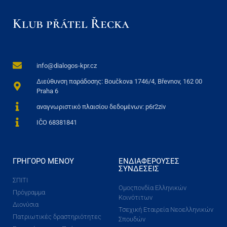
Klub přátel Řecka
info@dialogos-kpr.cz
Διεύθυνση παράδοσης: Boučkova 1746/4, Břevnov, 162 00
Praha 6
αναγνωριστικό πλαισίου δεδομένων: p6r2ziv
IČO 68381841
ΓΡΉΓΟΡΟ ΜΕΝΟΎ
ΕΝΔΙΑΦΈΡΟΥΣΕΣ
ΣΥΝΔΈΣΕΙΣ
ΣΠΙΤΙ
Ομοςπονδία Ελληνικών
Πρόγραμμα
Κοινότιτων
Διονύσια
Τσεχική Εταιρεία Νεοελληνικών
Πατριωτικές δραστηριότητες
Σπουδών