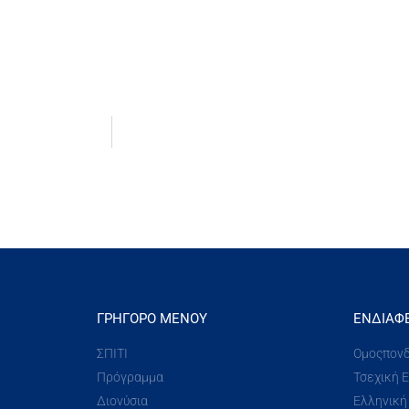
ΓΡΉΓΟΡΟ ΜΕΝΟΎ
ΕΝΔΙΑΦ
ΣΠΙΤΙ
Ομοςπονδ
Πρόγραμμα
Τσεχική 
Διονύσια
Ελληνική