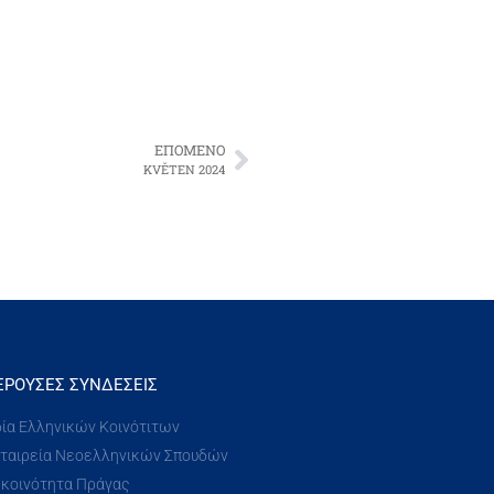
ΕΠΌΜΕΝΟ
KVĚTEN 2024
ΈΡΟΥΣΕΣ ΣΥΝΔΈΣΕΙΣ
ία Ελληνικών Κοινότιτων
Εταιρεία Νεοελληνικών Σπουδών
 κοινότητα Πράγας